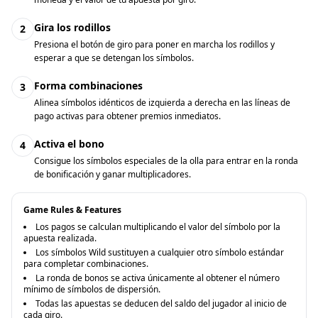
Gira los rodillos
2
Presiona el botón de giro para poner en marcha los rodillos y
esperar a que se detengan los símbolos.
Forma combinaciones
3
Alinea símbolos idénticos de izquierda a derecha en las líneas de
pago activas para obtener premios inmediatos.
Activa el bono
4
Consigue los símbolos especiales de la olla para entrar en la ronda
de bonificación y ganar multiplicadores.
Game Rules & Features
Los pagos se calculan multiplicando el valor del símbolo por la
apuesta realizada.
Los símbolos Wild sustituyen a cualquier otro símbolo estándar
para completar combinaciones.
La ronda de bonos se activa únicamente al obtener el número
mínimo de símbolos de dispersión.
Todas las apuestas se deducen del saldo del jugador al inicio de
cada giro.