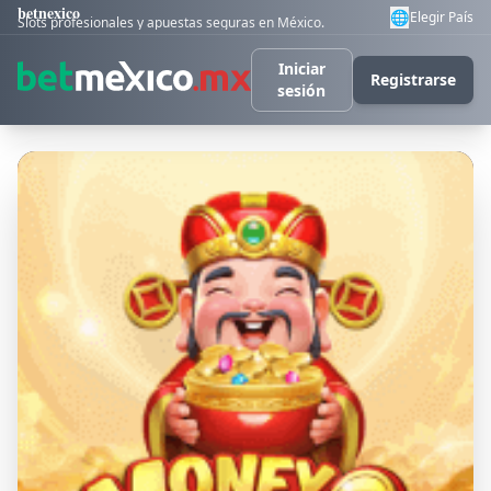
betnexico
🌐
Elegir País
Slots profesionales y apuestas seguras en México.
Iniciar
Registrarse
sesión