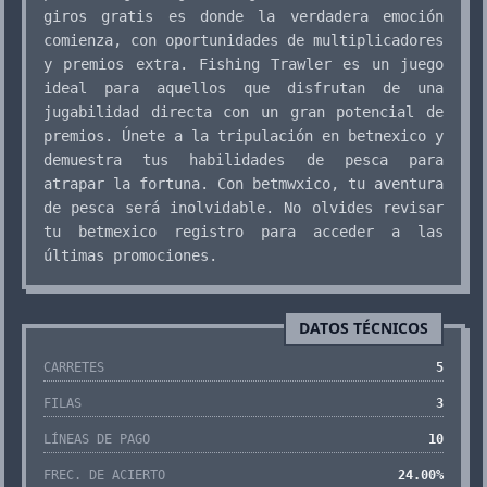
giros gratis es donde la verdadera emoción
comienza, con oportunidades de multiplicadores
y premios extra. Fishing Trawler es un juego
ideal para aquellos que disfrutan de una
jugabilidad directa con un gran potencial de
premios. Únete a la tripulación en betnexico y
demuestra tus habilidades de pesca para
atrapar la fortuna. Con betmwxico, tu aventura
de pesca será inolvidable. No olvides revisar
tu betmexico registro para acceder a las
últimas promociones.
DATOS TÉCNICOS
CARRETES
5
FILAS
3
LÍNEAS DE PAGO
10
FREC. DE ACIERTO
24.00%