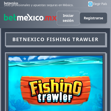
betnexico
🌐
Elegir País
Slots profesionales y apuestas seguras en México.
Iniciar
Registrarse
sesión
BETNEXICO FISHING TRAWLER