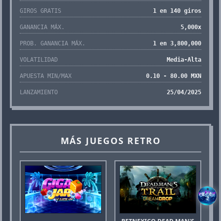
GIROS GRATIS
1 en 140 giros
GANANCIA MÁX.
5,000x
PROB. GANANCIA MÁX.
1 en 3,800,000
VOLATILIDAD
Media-Alta
APUESTA MIN/MAX
0.10 - 80.00 MXN
LANZAMIENTO
25/04/2025
MÁS JUEGOS RETRO