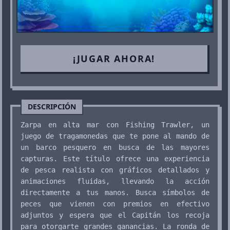
¡JUGAR AHORA!
DESCRIPCIÓN
Zarpa en alta mar con Fishing Trawler, un
juego de tragamonedas que te pone al mando de
un barco pesquero en busca de las mayores
capturas. Este título ofrece una experiencia
de pesca realista con gráficos detallados y
animaciones fluidas, llevando la acción
directamente a tus manos. Busca símbolos de
peces que vienen con premios en efectivo
adjuntos y espera que el Capitán los recoja
para otorgarte grandes ganancias. La ronda de